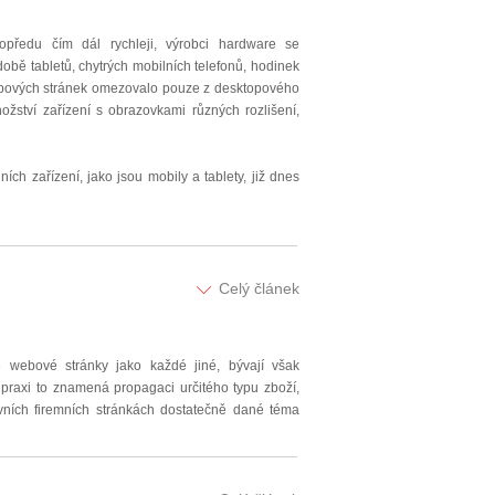
opředu čím dál rychleji, výrobci hardware se
obě tabletů, chytrých mobilních telefonů, hodinek
webových stránek omezovalo pouze z desktopového
žství zařízení s obrazovkami různých rozlišení,
ch zařízení, jako jsou mobily a tablety, již dnes
Celý článek
 webové stránky jako každé jiné, bývají však
praxi to znamená propagaci určitého typu zboží,
vních firemních stránkách dostatečně dané téma