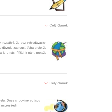
Celý článek
lik rozsáhlý, že bez vyhledávacích
 důvodu zabrousí, třeba proto, že
a je u nás. Přišel k nám, protože
Celý článek
rnetu. Dnes si povíme co jsou
ím prostředí.