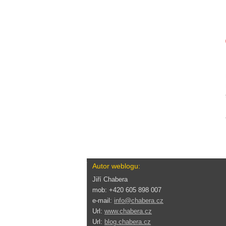
Autor weblogu:
Jiří Chabera
mob: +420 605 898 007
e-mail:
info@chabera.cz
Url:
www.chabera.cz
Url:
blog.chabera.cz