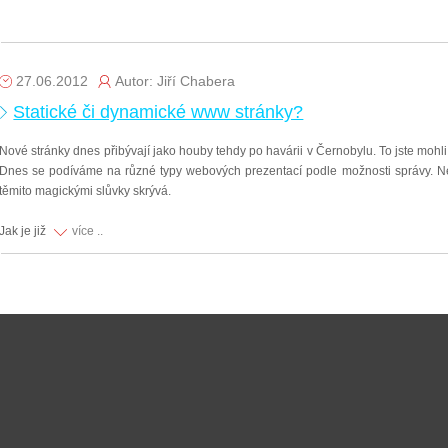
27.06.2012
Autor: Jiří Chabera
Statické či dynamické www stránky?
Nové stránky dnes přibývají jako houby tehdy po havárii v Černobylu. To jste mohli 
Dnes se podíváme na různé typy webových prezentací podle možnosti správy. Ne
těmito magickými slůvky skrývá.
Jak je již
více ..