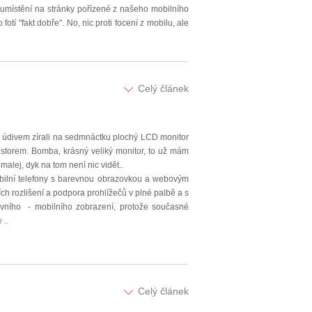
 umístění na stránky pořízené z našeho mobilního
otí "fakt dobře". No, nic proti focení z mobilu, ale
Celý článek
 s údivem zírali na sedmnáctku plochý LCD monitor
rostorem. Bomba, krásný veliký monitor, to už mám
malej, dyk na tom není nic vidět..
mobilní telefony s barevnou obrazovkou a webovým
ch rozlišení a podpora prohlížečů v plné palbě a s
ivního - mobilního zobrazení, protože současné
 ..
Celý článek