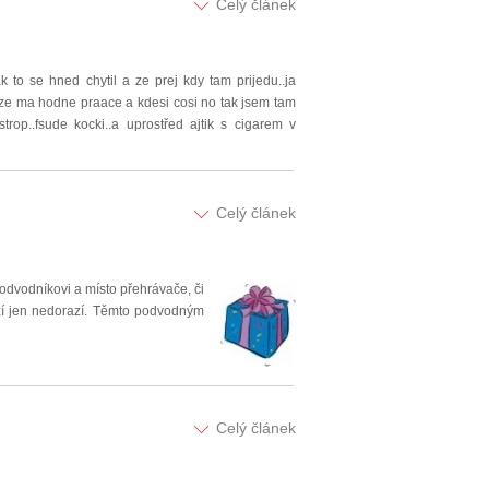
Celý článek
k to se hned chytil a ze prej kdy tam prijedu..ja
 ze ma hodne praace a kdesi cosi no tak jsem tam
trop..fsude kocki..a uprostřed ajtik s cigarem v
Celý článek
podvodníkovi a místo přehrávače, či
oží jen nedorazí. Těmto podvodným
Celý článek