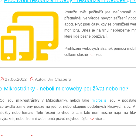
Proč tvořit responzivní weby - responzivní webdesign?
Protože svět počítačů jde neúprosně d
předhánějí ve výrobě nových zařízení v pod
apod. Pryč jsou časy, kdy se prohlížení 
monitoru. Dnes je na trhu nepřeberné mno
které lidé běžně používají.
Prohlížení webových stránek pomocí mobilní
celkem slušně
více ..
27.06.2012
Autor: Jiří Chabera
Mikrostránky - neboli microweby používat nebo ne?
Co jsou
mikrostránky
? Mikrostránky, neboli také
microsite
jsou v podstatě
zpravidla zaměřeny pouze na jedno, nebo skupinu podobných klíčových slov. V 
služby nebo tématu. Toto řešení je vhodné tam, kde není možné např. na hla
zvýraznit, nebo firemní web nemá právě nejvhodnější
více ..