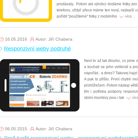
prodávaly.. Potom ale výrobci dodáme fotky pro
telefonu, vždyť přece máme ten nový, nejlepší co f
pořídit "použitelné" fotky z mobilního
více ..
16.05.2016
Autor: Jiří Chabera
Responzivní weby podruhé
Není to až tak dlouho, co jsme
a kochali se jeho velikostí a p
napořád.. a dnes? Takovej hajzl 
A pak to přišlo. První chytré 
prohlížečem. Potom nástup větší
tím i potřeba podpory responz
stolní monitory jsou i tak
více
06.05.2015
Autor: Jiří Chabera