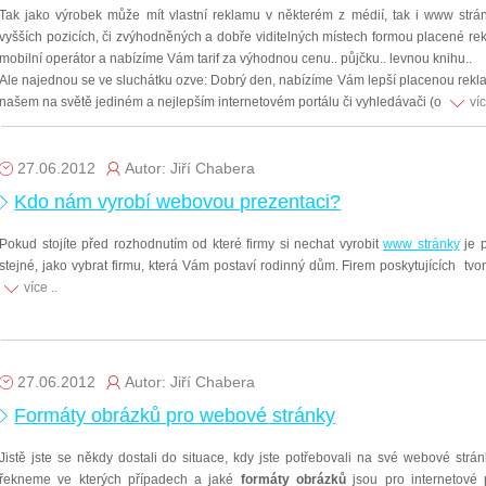
Tak jako výrobek může mít vlastní reklamu v některém z médií, tak i www strán
vyšších pozicích, či zvýhodněných a dobře viditelných místech formou placené rek
mobilní operátor a nabízíme Vám tarif za výhodnou cenu.. půjčku.. levnou knihu..
Ale najednou se ve sluchátku ozve: Dobrý den, nabízíme Vám lepší placenou rekla
našem na světě jediném a nejlepším internetovém portálu či vyhledávači (o
víc
27.06.2012
Autor: Jiří Chabera
Kdo nám vyrobí webovou prezentaci?
Pokud stojíte před rozhodnutím od které firmy si nechat vyrobit
www stránky
je p
stejné, jako vybrat firmu, která Vám postaví rodinný dům. Firem poskytujících tvo
více ..
27.06.2012
Autor: Jiří Chabera
Formáty obrázků pro webové stránky
Jistě jste se někdy dostali do situace, kdy jste potřebovali na své webové stránk
řekneme ve kterých případech a jaké
formáty obrázků
jsou pro internetové