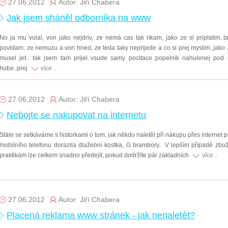
27.06.2012
Autor: Jiří Chabera
Jak jsem sháněl odborníka na www
No ja mu volal, von jako nejdriv, ze nemá cas tak rikam, jako ze si priplatim..ta
povidam, ze nemuzu a von hned, ze teda taky neprijede a co si prej myslim..jako
musel jet.. tak jsem tam prijel..vsude samy pocitace..popelnik nahulenej pod s
hube..prej
více ..
27.06.2012
Autor: Jiří Chabera
Nebojte se nakupovat na internetu
Stále se setkáváme s historkami o tom, jak někdo naletěl při nákupu přes internet 
mobilního telefonu dorazila dlažební kostka, či brambory. V lepším případě zb
praktikám lze celkem snadno předejít, pokud dodržíte pár základních
více ..
27.06.2012
Autor: Jiří Chabera
Placená reklama www stránek - jak nenaletět?