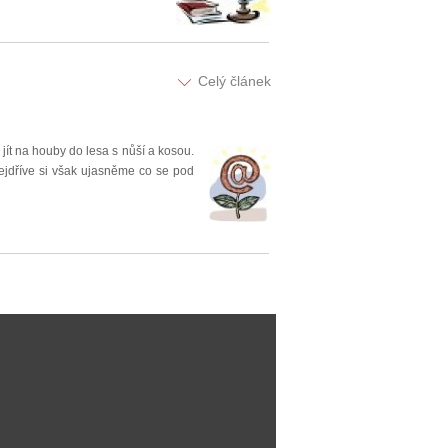
Celý článek
jít na houby do lesa s nůší a kosou.
jdříve si však ujasněme co se pod