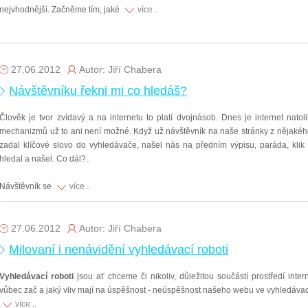
nejvhodnější. Začněme tím, jaké
více ..
27.06.2012
Autor: Jiří Chabera
Návštěvníku řekni mi co hledáš?
Člověk je tvor zvídavý a na internetu to platí dvojnásob. Dnes je internet nato
mechanizmů už to ani není možné. Když už návštěvník na naše stránky z nějakého
zadal klíčové slovo do vyhledávače, našel nás na předním výpisu, paráda, klik 
hledal a našel. Co dál?..
Návštěvník se
více ..
27.06.2012
Autor: Jiří Chabera
Milovaní i nenávidění vyhledávací roboti
Vyhledávací roboti
jsou ať chceme či nikoliv, důležitou součástí prostředí inte
vůbec zač a jaký vliv mají na úspěšnost - neúspěšnost našeho webu ve vyhledávac
více ..