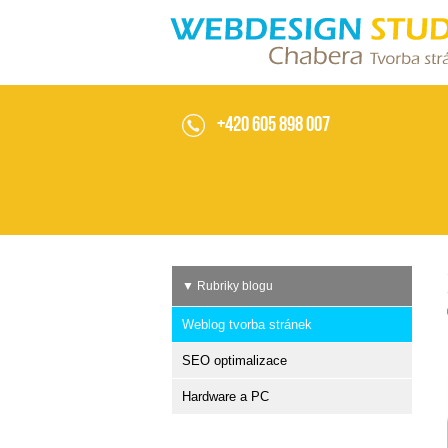
Weblog o tvorbě stránek
+420 605 898 007
▼ Rubriky blogu
Weblog tvorba stránek
SEO optimalizace
Hardware a PC