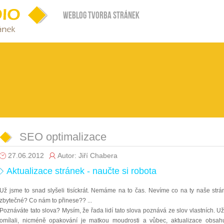
Weblog tvorba stránek
SEO optimalizace
27.06.2012
Autor: Jiří Chabera
Aktualizace stránek - naučte si robota
Už jsme to snad slyšeli tisíckrát. Nemáme na to čas. Nevíme co na ty naše str
zbytečné? Co nám to přinese?? ...
Poznáváte tato slova? Mysím, že řada lidí tato slova poznává ze slov vlastních. U
omílali, nicméně opakování je matkou moudrosti a vůbec, aktualizace obsahu