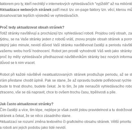
faktorem pro ty, kteří nechtějí v internetových vyhledávačích "vyjíždět" až na miliónté
Aktualizace webových stránek
patří mezi tzv. on-page faktory tzn. věcí, kterou
dosahovat tak lepších výsledků ve vyhledávačích.
Proč tedy aktualizovat obsah stránek?
Totiž stránky navštěvují a procházejí tzv. vyhledávací roboti. Projdou celý obsah, 
týdnu, se na Vaše stránky jeden z robotů vrátí, znovu projde obsah stránek a por
stejný jako minule, nevidí důvod Vaší stránku navštěvovat častěji a periodu návš
vašemu webu horší hodnocení. Robot jen prostě vyhodnotil Váš web jako stránky s
proč by měly vyhledávače předhazovat návštěvníkům stránky bez nových informac
důvod se k nim vracet.
Robot při každé návštěvě neaktualizovaných stránek prodlužuje periodu, až se s
Vám přestane chodit úplně. Pak se stane, že až opravdu budete potřebovat rychle
bude to trvat dlouho, budete čekat. Je to tím, že jste nenaučili vyhledávacího rob
ztraceno, vše se dá napravit, chce to ovšem trochu času, trpělivosti a píle.
Jak často aktualizovat stránky?
Čím častěji a více, tím lépe, nejlépe je však zvolit jistou pravidelnost a tu dodr
stránek a čekat, že se něco zásadního stane.
Aktualizací se rozumí změna textového či grafického obsahu stránek. Větší prioritu m
a roboti ani jejich podobu jako lidé nevidí.