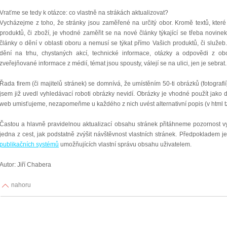
Vraťme se tedy k otázce: co vlastně na strákách aktualizovat?
Vycházejme z toho, že stránky jsou zaměřené na určitý obor. Kromě textů, které
produktů, či zboží, je vhodné zaměřit se na nové články týkající se třeba novin
články o dění v oblasti oboru a nemusí se týkat přímo Vašich produktů, či služe
dění na trhu, chystaných akcí, technické informace, otázky a odpovědi z ob
zveřejňované informace z médií, témat jsou spousty, válejí se na ulici, jen je sebrat.
Řada firem (či majitelů stránek) se domnívá, že umístěním 50-ti obrázků (fotografi
jsem již uvedl vyhledávací roboti obrázky nevidí. Obrázky je vhodné použít jako
web umisťujeme, nezapomeňme u každého z nich uvést alternativní popis (v html tzv. t
Častou a hlavně pravidelnou aktualizací obsahu stránek přitáhneme pozornost v
jedna z cest, jak podstatně zvýšit návštěvnost vlastních stránek. Předpokladem 
publikačních systémů
umožňujících vlastní správu obsahu uživatelem.
Autor: Jiří Chabera
nahoru