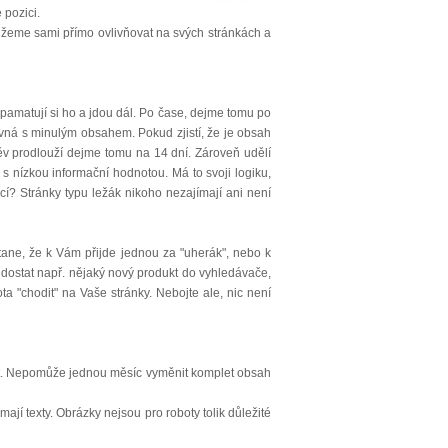
 pozici.
 můžeme sami přímo ovlivňovat na svých stránkách a
zapamatují si ho a jdou dál. Po čase, dejme tomu po
ovná s minulým obsahem. Pokud zjistí, že je obsah
těv prodlouží dejme tomu na 14 dní. Zároveň udělí
 nízkou informační hodnotou. Má to svoji logiku,
í? Stránky typu ležák nikoho nezajímají ani není
tane, že k Vám přijde jednou za "uherák", nebo k
 dostat např. nějaký nový produkt do vyhledávače,
ota "chodit" na Vaše stránky. Nebojte ale, nic není
žovat. Nepomůže jednou měsíc vyměnit komplet obsah
ají texty. Obrázky nejsou pro roboty tolik důležité