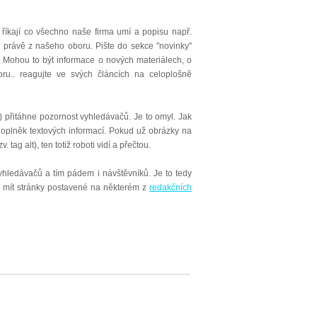
 říkají co všechno naše firma umí a popisu např.
ek právě z našeho oboru. Pište do sekce "novinky"
b. Mohou to být informace o nových materiálech, o
oru.. reagujte ve svých článcích na celoplošně
í) přitáhne pozornost vyhledávačů. Je to omyl. Jak
 doplněk textových informací. Pokud už obrázky na
ag alt), ten totiž roboti vidí a přečtou.
yhledávačů a tím pádem i návštěvníků. Je to tedy
je mít stránky postavené na některém z
redakčních