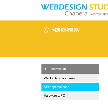
Optimalizace pro SEO
+420 605 898 007
▼ Rubriky blogu
Weblog tvorba stránek
SEO optimalizace
Hardware a PC